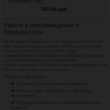
ВЛАДИВОСТОК.
700 000 руб.
Владивосток
Работа в сопровождении в
Приглашаем девушек 18+ к сотрудничеству о
Владивостоке
ВЛАДИВОСТОКЕ. !Мы более 10 лет на рынке и
собрали огромную базу постоянных клиентов! У
Ищете новую возможность для заработка? Агентства
нас в...
приглашают женщин, которые хотят расширить свои
горизонты и попробовать себя в сфере
сопровожденяи. Работодатели предлагают уникальные
услуги и множество туров для занятий с
сопровождением. С помощью сайта вы можете легко и
быстро найти подходящие варианты.
Преимущества работы:
Высокий доход и стабильная зарплата
Гибкий график совместно с комфортным
проживанием
Поддержка и помощь в организации туров за
границей