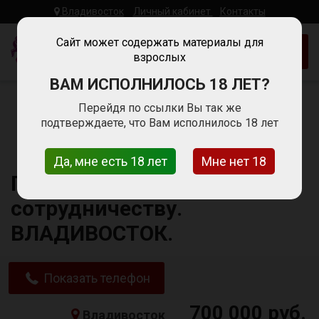
Владивосток
Личный кабинет
Контакты
Woman
Work
Сайт может содержать материалы для
Добавить объявление
взрослых
Работа Для
Девушек
ВАМ ИСПОЛНИЛОСЬ 18 ЛЕТ?
Главная
Работа для девушек в Владивостоке
Перейдя по ссылки Вы так же
Сфера сопровождения
подтверждаете, что Вам исполнилось 18 лет
Приглашаем девушек к сотрудничеству.
ВЛАДИВОСТОК.
Да, мне есть 18 лет
Мне нет 18
Приглашаем девушек к
сотрудничеству.
ВЛАДИВОСТОК.
Показать телефон
700 000 руб.
Владивосток