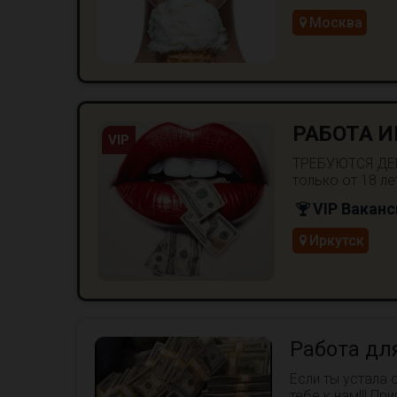
Москва
РАБОТА И
VIP
ТРЕБУЮТСЯ ДЕВ
только от 18 л
VIP Ваканс
Иркутск
Работа для
Если ты устала 
тебе к нам!!! П