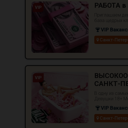
РАБОТА в 
VIP
Приглашаем дев
база щедрых кл
VIP Ваканс
Санкт-Петер
ВЫСОКОО
VIP
САНКТ-ПЕ
В одну из самы
Девушки 18+ Мен
VIP Ваканс
Санкт-Петер