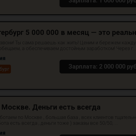
Зарплата: 1 000 000 руб
ербург 5 000 000 в месяц — это реальн
 звони! Ты сама решаешь как жить! Ценим и бережем кажд
 обещаем, а обеспечиваем достойным заработком! Через г..
ия
Зарплата: 2 000 000 руб
бург
 Москве. Деньги есть всегда
аботаем по Москве , большая база , всех клиентов тщатель
ота есть всегда , деньги тоже ) заказы все 50/50, ...
ия