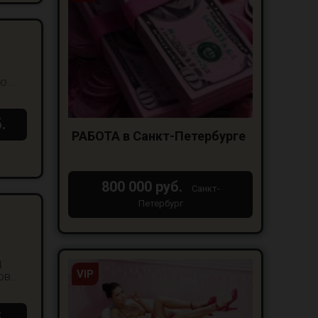
...
.
РАБОТА в Санкт-Петербурге
800 000 руб.
Санкт-
Петербург
д
VIP
в...