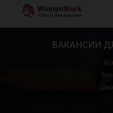
Woman
Work
Работа Для Девушек
ВАКАНСИИ Д
Бо
Бол
Дес