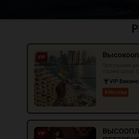
Р
Высокооп
VIP
Приглашаем дев
отдаем сразу. О
VIP Ваканс
Москва
ВЫСООПЛ
VIP