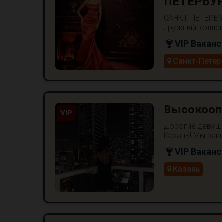
ПЕТЕРБУР
САНКТ-ПЕТЕРБУ
дружный коллект
VIP Ваканс
Санкт-Петер
Высокоопл
VIP
Дорогие девушк
Казань! Мы заи
VIP Ваканс
Казань