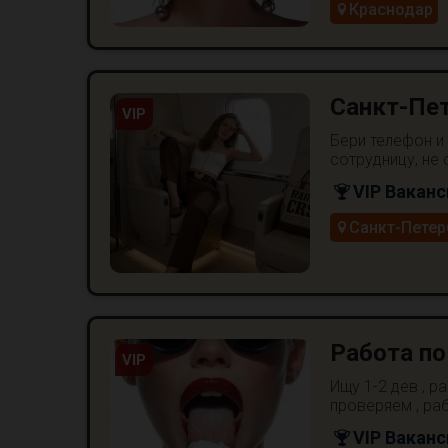
Краснодар
Санкт-Пет
VIP
Бери телефон и
сотрудницу, не
VIP Ваканс
Санкт-Петер
Работа по
VIP
Ищу 1-2 дев , р
проверяем , раб
VIP Ваканс