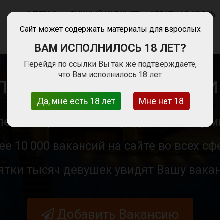
ПЕРМЬ
ЛИЧНЫЙ КАБИНЕТ
ОБРАТНАЯ СВЯЗЬ
Сайт может содержать материалы для взрослых
ВАМ ИСПОЛНИЛОСЬ 18 ЛЕТ?
Перейдя по ссылки Вы так же подтверждаете,
что Вам исполнилось 18 лет
ЛЯ ДЕВУШЕК В РОССИИ И
Да, мне есть 18 лет
Мне нет 18
лее 20 стран и 1000 городов по всему м
ее 10 000 вакансий на сайте во всех сф
ятки тысяч девушек увидят Вашу вака
Добавить Вакансию