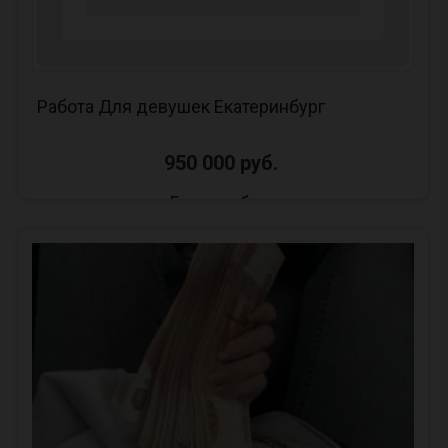
Работа Для девушек Екатеринбург
950 000 руб.
Екатеринбург
😘 РАБОТА в Екатеринбурге! 🔅 Приглашаем
девушек разных типажей от 18 до 45🔅
🔅Безопастность + Конфедециальность 💯
Иногородним помогаем с пер...