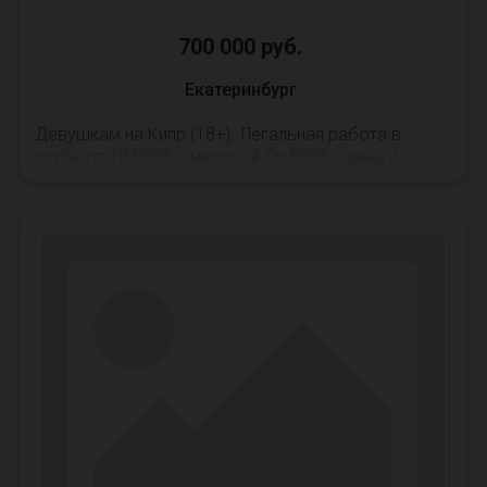
700 000 руб.
Екатеринбург
Девушкам на Кипр (18+). Легальная работа в
клубе от 10.000$ в месяц 💰 От 500$ в день и
больше (гарантированно). ✈️ Виза + п...