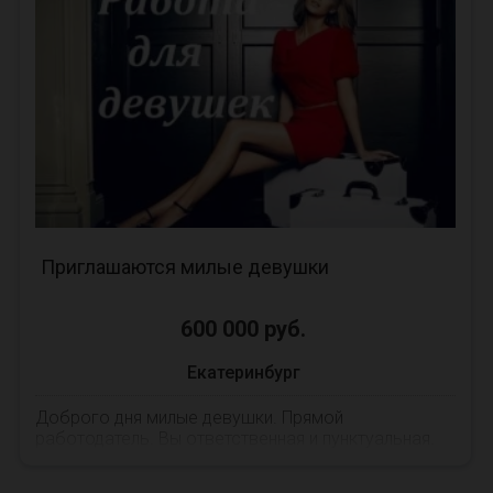
Комфортные условия,работа есть ! Жилье
бесплатно , ежедневные выплаты . Любая фигура
.Не стесняйся звон...
Приглашаются милые девушки
600 000 руб.
Екатеринбург
Доброго дня милые девушки. Прямой
работодатель. Вы ответственная и пунктуальная.
Легко находите язык с противоположным полом.
ВЫ общительна...