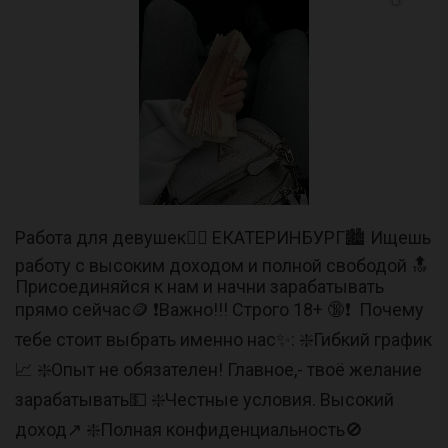
Работа для девушек🧚‍♀️ ЕКАТЕРИНБУРГ🏙 Ищешь
работу с высоким доходом и полной свободой 🔝
Присоединяйся к нам и начни зарабатывать
прямо сейчас🪙 ❗️Важно!!! Строго 18+ 🔞❗️ Почему
тебе стоит выбрать именно нас✨️: ❇️Гибкий график
📈 ❇️Опыт не обязателен! Главное,- твоё желание
зарабатывать💵 ❇️Честные условия. Высокий
доход↗️ ❇️Полная конфиденциальность🚫