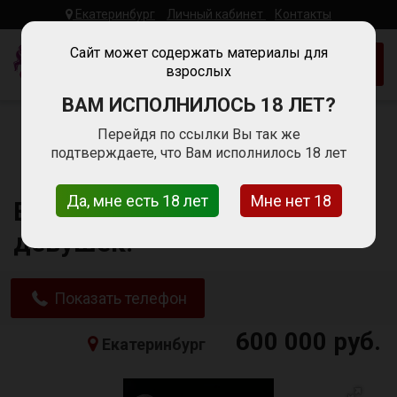
Екатеринбург
Личный кабинет
Контакты
Woman
Work
Сайт может содержать материалы для
Добавить объявление
взрослых
Работа Для
Девушек
ВАМ ИСПОЛНИЛОСЬ 18 ЛЕТ?
Главная
Работа для девушек в Екатеринбурге
Перейдя по ссылки Вы так же
Сфера развлечений
подтверждаете, что Вам исполнилось 18 лет
ЕКАТЕРИНБУРГ! Работа для девушек!
Да, мне есть 18 лет
Мне нет 18
ЕКАТЕРИНБУРГ! Работа для
девушек!
Показать телефон
600 000 руб.
Екатеринбург