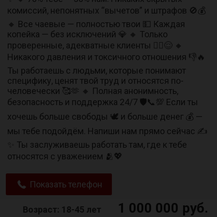
комиссий, непонятных “вычетов” и штрафов 🚫💰
🔸 Все чаевые — полностью твои 💵 Каждая
копейка — без исключений 💎 🔸 Только
проверенные, адекватные клиенты 🧘‍♂️😌 🔸
Никакого давления и токсичного отношения 👎🔥
Ты работаешь с людьми, которые понимают
специфику, ценят твой труд и относятся по-
человечески 🥰🫶 🔸 Полная анонимность,
безопасность и поддержка 24/7 🛡️📞💯 Если ты
хочешь больше свободы 🕊️ и больше денег 💰 —
мы тебе подойдём. Напиши нам прямо сейчас ✍️
✨ Ты заслуживаешь работать там, где к тебе
относятся с уважением 🫂💖
Показать телефон
1 000 000 руб.
Возраст: 18-45 лет