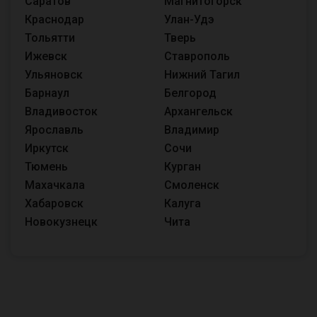
Саратов
Магнитогорск
Краснодар
Улан-Удэ
Тольятти
Тверь
Ижевск
Ставрополь
Ульяновск
Нижний Тагил
Барнаул
Белгород
Владивосток
Архангельск
Ярославль
Владимир
Иркутск
Сочи
Тюмень
Курган
Махачкала
Смоленск
Хабаровск
Калуга
Новокузнецк
Чита