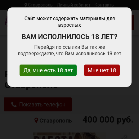
Ставрополь
Личный кабинет
Контакты
Woman
Work
Сайт может содержать материалы для
Добавить объявление
взрослых
Работа Для
Девушек
ВАМ ИСПОЛНИЛОСЬ 18 ЛЕТ?
Главная
Работа для девушек в Ставрополе
Перейдя по ссылки Вы так же
Сфера сопровождения
подтверждаете, что Вам исполнилось 18 лет
Работа для девушек в Ставрополе
Да, мне есть 18 лет
Мне нет 18
Работа для девушек в
Ставрополе
Показать телефон
400 000 руб.
Ставрополь