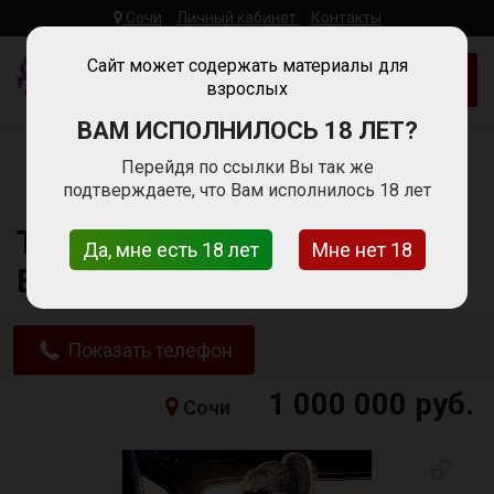
Сочи
Личный кабинет
Контакты
Woman
Work
Сайт может содержать материалы для
Добавить объявление
взрослых
Работа Для
Девушек
ВАМ ИСПОЛНИЛОСЬ 18 ЛЕТ?
Главная
Работа для девушек в Сочи
Модели
Перейдя по ссылки Вы так же
Требуются девушки!!! Высокий заработок!!!
подтверждаете, что Вам исполнилось 18 лет
Требуются девушки!!!
Да, мне есть 18 лет
Мне нет 18
Высокий заработок!!!
Показать телефон
1 000 000 руб.
Сочи