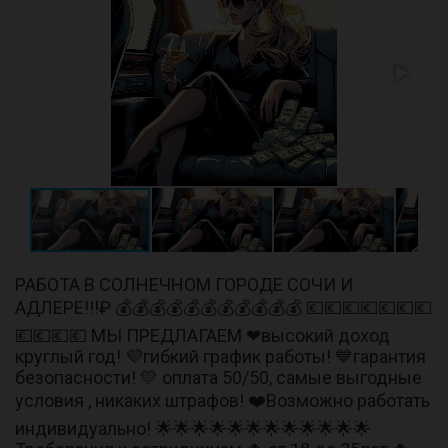
РАБОТА В СОЛНЕЧНОМ ГОРОДЕ СОЧИ И
АДЛЕРЕ!!!₽ 💰💰💰💰💰💰💰💰💰💰💰 💶💶💶💶💶💶💶
💶💶💶💶 МЫ ПРЕДЛАГАЕМ ❤высокий доход
круглый год! 💜гибкий график работы! 💙гарантия
безопасности! 💛 оплата 50/50, самые выгодные
условия , никаких штрафов! ❤️Возможно работать
индивидуально! 🌟🌟🌟🌟🌟🌟🌟🌟🌟🌟🌟🌟