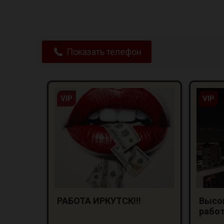
Показать телефон
VIP
VIP
РАБОТА ИРКУТСК!!!
Высо
работ