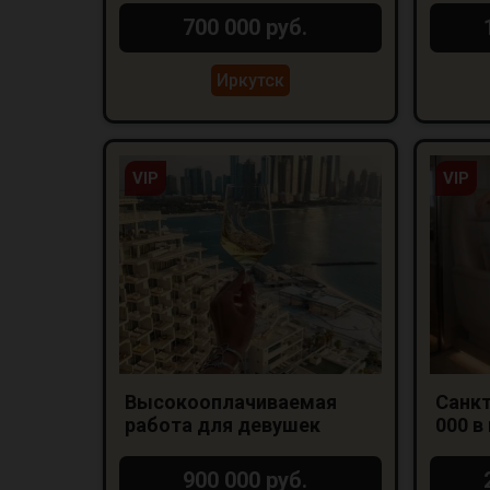
700 000 руб.
Иркутск
VIP
VIP
Высокооплачиваемая
Санкт
работа для девушек
000 в
реаль
900 000 руб.