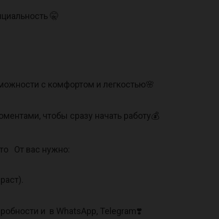
нциальность 🤫
зможности с комфортом и легкостью🌸
ментами, чтобы сразу начать работу💰
то От вас нужно:
зраст).
дробности и в WhatsApp, Telegram❣️