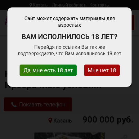
Казань
Личный кабинет
Контакты
Woman
Work
Сайт может содержать материалы для
Добавить объявление
взрослых
Работа Для
Девушек
ВАМ ИСПОЛНИЛОСЬ 18 ЛЕТ?
Главная
Работа для девушек в Казани
Перейдя по ссылки Вы так же
Сфера сопровождения
подтверждаете, что Вам исполнилось 18 лет
Казань. Спокойный формат. Прозрачные условия.
Да, мне есть 18 лет
Мне нет 18
Казань. Спокойный формат.
Прозрачные условия.
Показать телефон
900 000 руб.
Казань