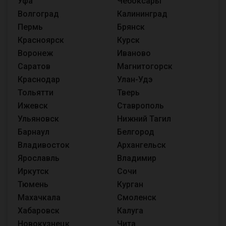
Уфа
Чебоксары
Волгоград
Калининград
Пермь
Брянск
Красноярск
Курск
Воронеж
Иваново
Саратов
Магнитогорск
Краснодар
Улан-Удэ
Тольятти
Тверь
Ижевск
Ставрополь
Ульяновск
Нижний Тагил
Барнаул
Белгород
Владивосток
Архангельск
Ярославль
Владимир
Иркутск
Сочи
Тюмень
Курган
Махачкала
Смоленск
Хабаровск
Калуга
Новокузнецк
Чита